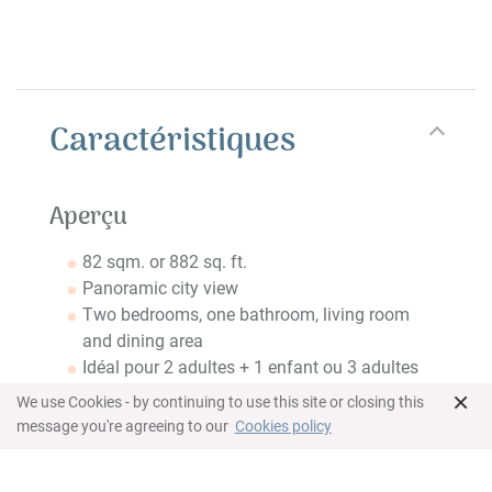
Caractéristiques
Aperçu
82 sqm. or 882 sq. ft.
Panoramic city view
Two bedrooms, one bathroom, living room
and dining area
Idéal pour 2 adultes + 1 enfant ou 3 adultes
×
Chambre
We use Cookies - by continuing to use this site or closing this
message you're agreeing to our
Cookies policy
Chambre principale avec lit King-size
Lits Queen dans la deuxième chambre