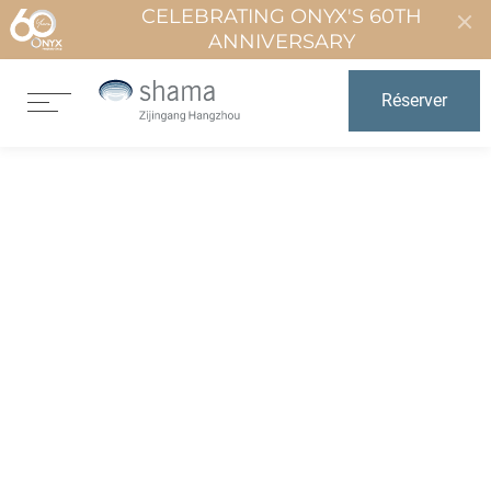
CELEBRATING ONYX'S 60TH
ANNIVERSARY
Réserver