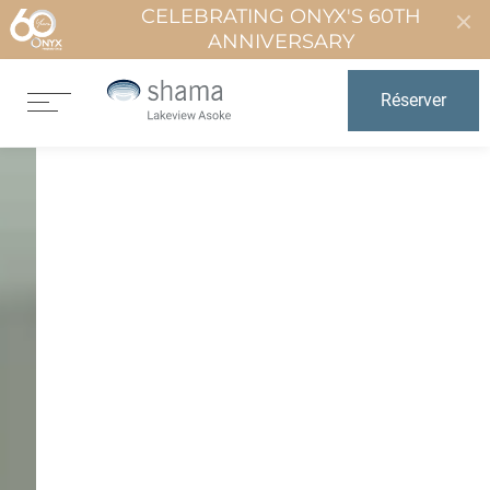
CELEBRATING ONYX'S 60TH
ANNIVERSARY
Réserver