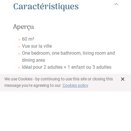
Caractéristiques
Aperçu
60 m²
Vue sur la ville
One bedroom, one bathroom, living room and
dining area
Idéal pour 2 adultes + 1 enfant ou 3 adultes
Chambre
×
We use Cookies - by continuing to use this site or closing this
message you're agreeing to our
Cookies policy
Lit King Size
Espace de travail
Climatisation individuelle
Coffre-fort
Salle de bains