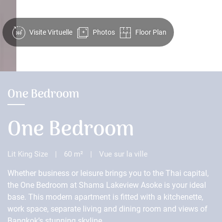
Visite Virtuelle
Photos
Floor Plan
One Bedroom
One Bedroom
Lit King Size
|
60 m²
|
Vue sur la ville
Whether business or leisure brings you to the Thai capital,
the One Bedroom at Shama Lakeview Asoke is your ideal
base. This modern apartment is fitted with a kitchenette,
work space, separate living and dining room and views of
Bangkok’s stunning skyline.